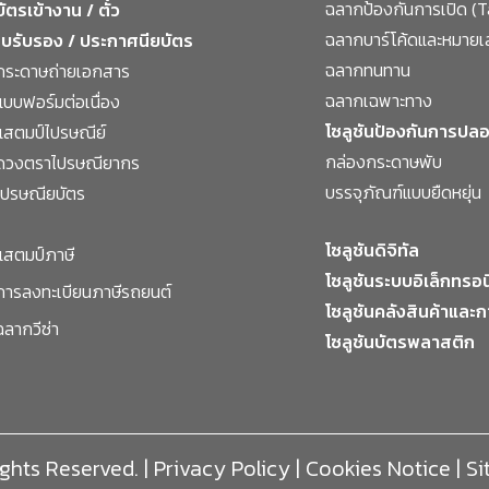
ฉลากป้องกันการเปิด (
บัตรเข้างาน / ตั๋ว
ฉลากบาร์โค้ดและหมายเล
ใบรับรอง / ประกาศนียบัตร
ฉลากทนทาน
กระดาษถ่ายเอกสาร
ฉลากเฉพาะทาง
แบบฟอร์มต่อเนื่อง
โซลูชันป้องกันการป
แสตมป์ไปรษณีย์
กล่องกระดาษพับ
ดวงตราไปรษณียากร
บรรจุภัณฑ์แบบยืดหยุ่น
ไปรษณียบัตร
โซลูชันดิจิทัล
แสตมป์ภาษี
โซลูชันระบบอิเล็กทรอ
การลงทะเบียนภาษีรถยนต์
โซลูชันคลังสินค้าและก
ฉลากวีซ่า
โซลูชันบัตรพลาสติก
ights Reserved. |
Privacy Policy
| Cookies Notice | S