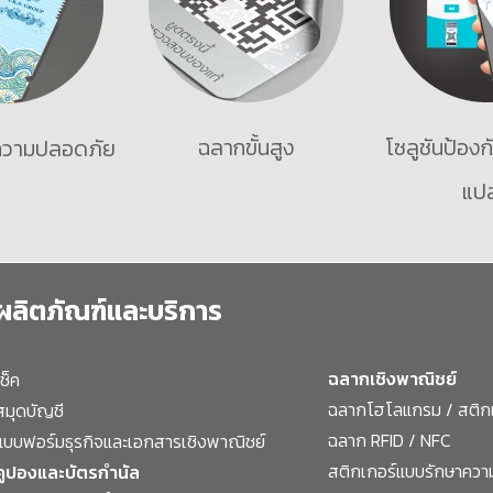
ฉลากขั้นสูง
โซลูชันป้อง
ความปลอดภัย
แป
ผลิตภัณฑ์และบริการ
ฉลากเชิงพาณิชย์
เช็ค
ฉลากโฮโลแกรม / สติก
สมุดบัญชี
ฉลาก RFID / NFC
แบบฟอร์มธุรกิจและเอกสารเชิงพาณิชย์
สติกเกอร์แบบรักษาคว
คูปองและบัตรกำนัล